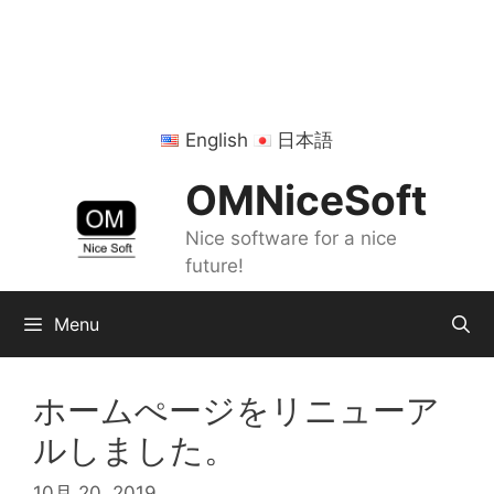
コ
ン
テ
ン
ツ
English
日本語
へ
ス
OMNiceSoft
キ
ッ
Nice software for a nice
プ
future!
Menu
ホームぺージをリニューア
ルしました。
10月 20, 2019