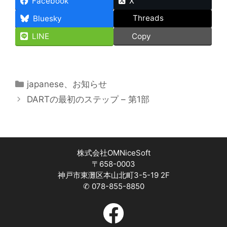
Facebook
X
Threads
Bluesky
LINE
Copy
カ
japanese
、
お知らせ
テ
DARTの最初のステップ – 第1部
ゴ
リ
ー
株式会社OMNiceSoft
〒658-0003
神戸市東灘区本山北町3-5-19 2F
✆ 078-855-8850